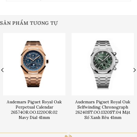
SẢN PHẨM TƯƠNG TỰ
Audemars Piguet Royal Oak
Audemars Piguet Royal Oak
Perpetual Calendar
Selfwinding Chronograph
26574OR.OO.1220OR.02
26240ST.OO.1320ST.04 Mặt
Navy Dial 41mm
Số Xanh Rêu 41mm