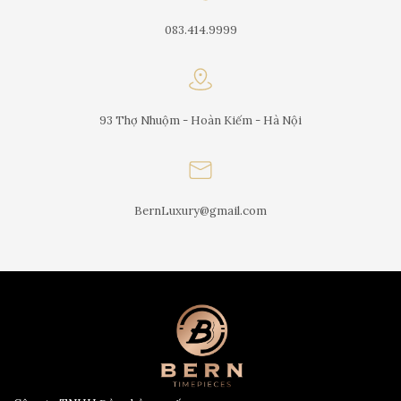
083.414.9999
93 Thợ Nhuộm - Hoàn Kiếm - Hà Nội
BernLuxury@gmail.com