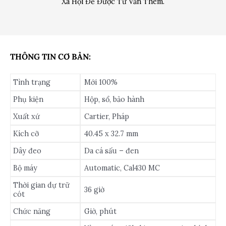
Xã Hội Để Được Tư Vấn Thêm.
THÔNG TIN CƠ BẢN:
Tình trạng
Mới 100%
Phụ kiện
Hộp, sổ, bảo hành
Xuất xứ
Cartier, Pháp
Kích cỡ
40.45 x 32.7 mm
Dây đeo
Da cá sấu – đen
Bộ máy
Automatic, Cal430 MC
Thời gian dự trữ
36 giờ
cót
Chức năng
Giờ, phút