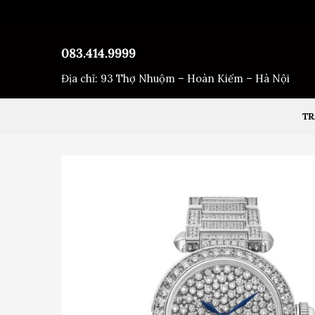
Bỏ
qua
nội
083.414.9999
dung
Địa chỉ: 93 Thợ Nhuộm – Hoàn Kiếm – Hà Nội
TR