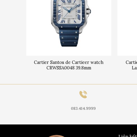
Cartier Santos de Cartieer watch
Cart
71 33mm
CRWSSA0048 39.8mm
L
083.414.9999
Liên kế