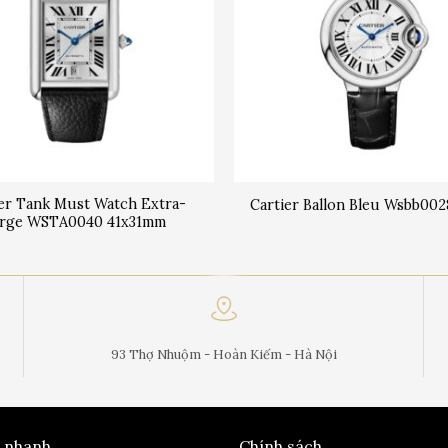
ier Tank Must Watch Extra-
Cartier Ballon Bleu Wsbb00
arge WSTA0040 41x31mm
93 Thợ Nhuộm - Hoàn Kiếm - Hà Nội
t nhanh
Chính sách