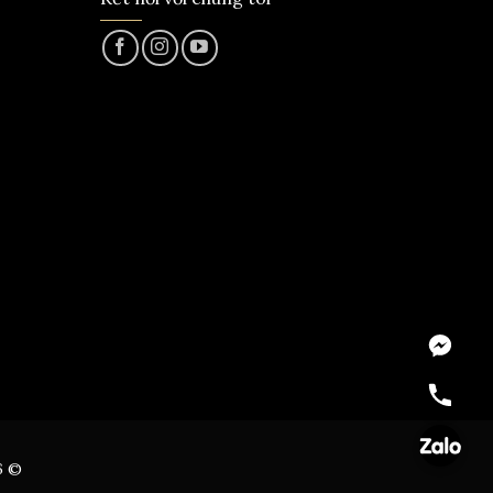
Messeng
Hotline
Zalo
6 ©