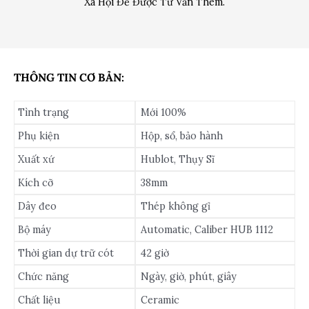
Xã Hội Để Được Tư Vấn Thêm.
THÔNG TIN CƠ BẢN:
Tình trạng
Mới 100%
Phụ kiện
Hộp, sổ, bảo hành
Xuất xứ
Hublot, Thụy Sĩ
Kích cỡ
38mm
Dây đeo
Thép không gỉ
Bộ máy
Automatic, Caliber HUB 1112
Thời gian dự trữ cót
42 giờ
Chức năng
Ngày, giờ, phút, giây
Chất liệu
Ceramic