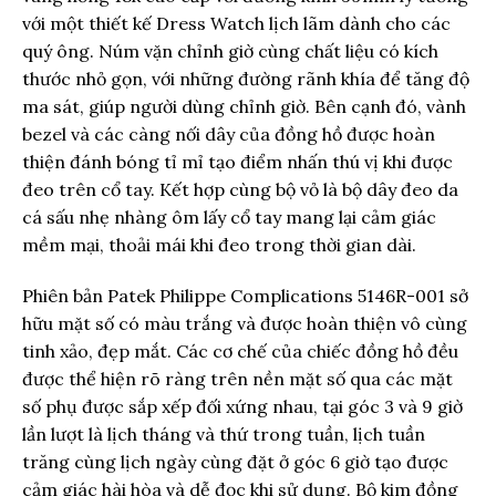
với một thiết kế Dress Watch lịch lãm dành cho các
quý ông. Núm vặn chỉnh giờ cùng chất liệu có kích
thước nhỏ gọn, với những đường rãnh khía để tăng độ
ma sát, giúp người dùng chỉnh giờ. Bên cạnh đó, vành
bezel và các càng nối dây của đồng hồ được hoàn
thiện đánh bóng tỉ mỉ tạo điểm nhấn thú vị khi được
đeo trên cổ tay. Kết hợp cùng bộ vỏ là bộ dây đeo da
cá sấu nhẹ nhàng ôm lấy cổ tay mang lại cảm giác
mềm mại, thoải mái khi đeo trong thời gian dài.
Phiên bản Patek Philippe Complications 5146R-001 sở
hữu mặt số có màu trắng và được hoàn thiện vô cùng
tinh xảo, đẹp mắt. Các cơ chế của chiếc đồng hồ đều
được thể hiện rõ ràng trên nền mặt số qua các mặt
số phụ được sắp xếp đối xứng nhau, tại góc 3 và 9 giờ
lần lượt là lịch tháng và thứ trong tuần, lịch tuần
trăng cùng lịch ngày cùng đặt ở góc 6 giờ tạo được
cảm giác hài hòa và dễ đọc khi sử dụng. Bộ kim đồng