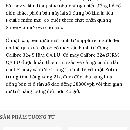
hồ thay vì kim Dauphine như những chiếc đồng hồ cổ
điển khác, phiên bản này lại sử dụng bộ kim lá liễu
Feuille mềm mại, có quét thêm chất phản quang
Super-LumiNova cao cấp.
Ở mặt sau, bên dưới mặt kính từ sapphire, người đeo
có thể quan sát được cỗ máy vận hành tự động
Calibre 324 S IRM QA LU. Cỗ máy Calibre 324 S IRM
QA LU được hoàn thiện tinh xảo về cả ngoại hình lẫn
chi tiết máy và được trang trí tinh tế với một Rotor
trung tâm bằng vàng 21k, đem đến khả năng hoạt
động bền bỉ ở tần số dao động 28800vph với thời gian
dự trữ năng lượng đến hơn 45 giờ.
SẢN PHẨM TƯƠNG TỰ