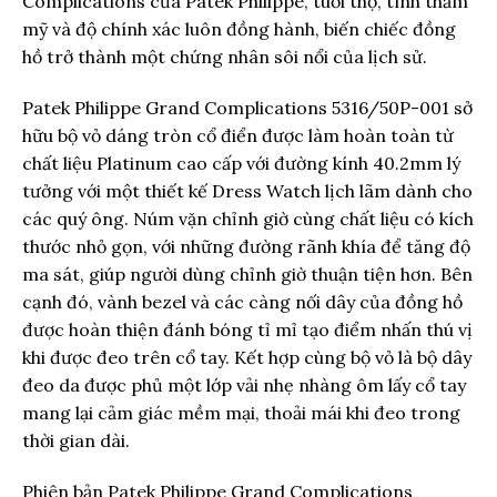
Complications của Patek Philippe, tuổi thọ, tính thẩm
mỹ và độ chính xác luôn đồng hành, biến chiếc đồng
hồ trở thành một chứng nhân sôi nổi của lịch sử.
Patek Philippe Grand Complications 5316/50P-001 sở
hữu bộ vỏ dáng tròn cổ điển được làm hoàn toàn từ
chất liệu Platinum cao cấp với đường kính 40.2mm lý
tưởng với một thiết kế Dress Watch lịch lãm dành cho
các quý ông. Núm vặn chỉnh giờ cùng chất liệu có kích
thước nhỏ gọn, với những đường rãnh khía để tăng độ
ma sát, giúp người dùng chỉnh giờ thuận tiện hơn. Bên
cạnh đó, vành bezel và các càng nối dây của đồng hồ
được hoàn thiện đánh bóng tỉ mỉ tạo điểm nhấn thú vị
khi được đeo trên cổ tay. Kết hợp cùng bộ vỏ là bộ dây
đeo da được phủ một lớp vải nhẹ nhàng ôm lấy cổ tay
mang lại cảm giác mềm mại, thoải mái khi đeo trong
thời gian dài.
Phiên bản Patek Philippe Grand Complications