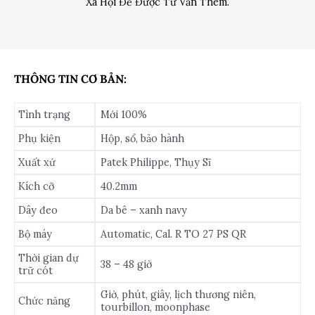
Xã Hội Để Được Tư Vấn Thêm.
THÔNG TIN CƠ BẢN:
Tình trạng
Mới 100%
Phụ kiện
Hộp, sổ, bảo hành
Xuất xứ
Patek Philippe, Thụy Sĩ
Kích cỡ
40.2mm
Dây đeo
Da bê – xanh navy
Bộ máy
Automatic, Cal. R TO 27 PS QR
Thời gian dự
38 – 48 giờ
trữ cót
Giờ, phút, giây, lịch thương niên,
Chức năng
tourbillon, moonphase