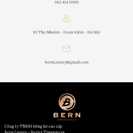
083.414.9999
93 Thợ Nhuộm - Hoàn Kiếm - Hà Nội
BernLuxury@gmail.com
Công ty TNHH Đồng hồ cao cấp
Bern Luxury – Bern’s Timepieces.