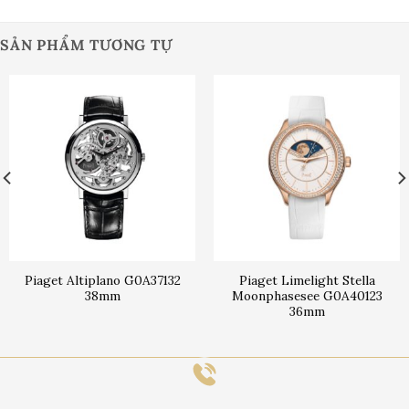
SẢN PHẨM TƯƠNG TỰ
Piaget Altiplano G0A37132
Piaget Limelight Stella
38mm
Moonphasesee G0A40123
36mm