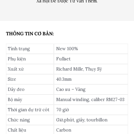
Xã Hội Để Được Tư Vấn Thêm.
THÔNG TIN CƠ BẢN:
Tình trạng
New 100%
Phụ kiện
Fullset
Xuất xứ
Richard Mille, Thụy Sỹ
Size
40.3mm
Dây đeo
Cao su – Vàng
Bộ máy
Manual winding, caliber RM27-03
Thời gian dự trữ cót
70 giờ
Chức năng
Giờ,phút, giây, tourbillon
Chất liệu
Carbon