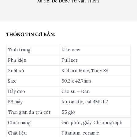
Xã Hội Để Được Tư Vấn Thêm.
THÔNG TIN CƠ BẢN:
Tình trạng
Like new
Phụ kiện
Full set
Xuất xứ
Richard Mille, Thụy Sỹ
Size
50.2 x 42.7mm
Dây đeo
Cao su – Đen
Bộ máy
Automatic, cal RMUL2
Thời gian dự trữ cót
55 giờ
Chức năng
Giờ, phút, giây, Chronograph
Chất liệu
Titanium, ceramic