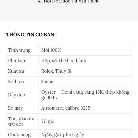
Xã Hội Để Được Tư Vấn Thêm.
THÔNG TIN CƠ BẢN:
Tình trạng
Mới 100%
Phụ kiện
Hộp, sổ, thẻ bảo hành
Xuất xứ
Rolex, Thụy Sĩ
Kích cỡ
36mm
Oyster – Demi vàng vàng 18K, thép không
Dây đeo
gỉ 904L
Bộ máy
Automatic, calibre 3235
Thời gian dự
70 giờ
trữ cót
Chức năng
Ngày, giờ, phút, giây