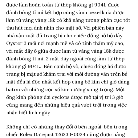
được làm hoàn toàn từ thép không gỉ 904L được
đánh bóng tỉ mỉ kết hợp cùng vành bezel khía được
làm từ vàng vàng 18k có khả năng tương phản cực tốt
thu hút mọi ánh nhìn cho mặt số. Với phiên bản này
nhà sản xuất đã trang bị cho chiếc đồng hồ bộ dây
Oyster 3 mối nối mạnh mẽ và có tính thẩm mỹ cao,
với mắt dây ở giữa được làm từ vàng vàng 18k được
đánh bóng tỉ mỉ, 2 mắt dây ngoài cùng làm từ thép
không gỉ 904L. Bên cạnh bộ vỏ, chiếc đồng hồ được
trang bị mặt số khảm trai với mỗi đường vân trên bề
mặt đều là độc nhất kết hợp cùng bộ kim chỉ giờ dáng
baton với những cọc số kim cương sang trọng. Một
ống kính phóng đại cyclops được mở tại vị trí 3 giờ
cũng mang đến những hiệu quả vượt trội trong việc
nhận biết lịch ngày.
Không chỉ có những thay đổi ở bên ngoài, bên trong
chiếc Rolex Datejust 126233-0024 cũng được nâng