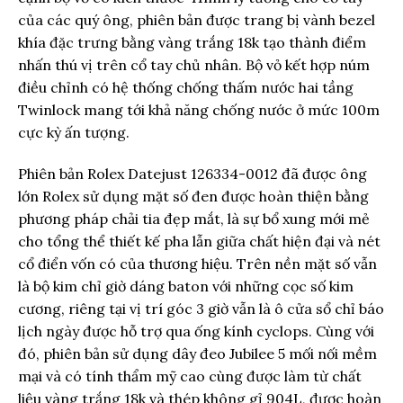
của các quý ông, phiên bản được trang bị vành bezel
khía đặc trưng bằng vàng trắng 18k tạo thành điểm
nhấn thú vị trên cổ tay chủ nhân. Bộ vỏ kết hợp núm
điều chỉnh có hệ thống chống thấm nước hai tầng
Twinlock mang tới khả năng chống nước ở mức 100m
cực kỳ ấn tượng.
Phiên bản Rolex Datejust 126334-0012 đã được ông
lớn Rolex sử dụng mặt số đen được hoàn thiện bằng
phương pháp chải tia đẹp mắt, là sự bổ xung mới mẻ
cho tổng thể thiết kế pha lẫn giữa chất hiện đại và nét
cổ điển vốn có của thương hiệu. Trên nền mặt số vẫn
là bộ kim chỉ giờ dáng baton với những cọc số kim
cương, riêng tại vị trí góc 3 giờ vẫn là ô cửa sổ chỉ báo
lịch ngày được hỗ trợ qua ống kính cyclops. Cùng với
đó, phiên bản sử dụng dây đeo Jubilee 5 mối nối mềm
mại và có tính thẩm mỹ cao cùng được làm từ chất
liệu vàng trắng 18k và thép không gỉ 904L, được hoàn