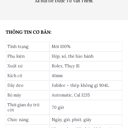
Xã Hội Để Được Tư Vấn Thêm.
THÔNG TIN CƠ BẢN:
Tình trạng
Mới 100%
Phụ kiện
Hộp, sổ, thẻ bảo hành
Xuất xứ
Rolex, Thụy Sĩ
Kích cỡ
41mm
Dây đeo
Jubilee – thép không gỉ 904L
Bộ máy
Automatic, Cal 3235
Thời gian dự trữ
70 giờ
cót
Chức năng
Ngày, giờ, phút, giây