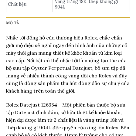
Vàng trắng 18K, thép không gỉ
Chất liệu
904L
MÔ TẢ
Nhắc tới đồng hồ của thương hiệu Rolex, chắc chắn
giới mộ điệu sẽ nghĩ ngay đến hình ảnh của những cỗ
máy thời gian mang thiết kế khỏe khoắn từ kim loại
cao cấp. Nổi bật có thể nhắc tới là những tạo tác của
bộ sưu tập Oyster Perpetual Datejust, bộ sưu tập đã
mang về nhiều thành công vang dội cho Rolex và đây
cũng là dòng sản phẩm thu hút đông đảo sự chú ý của
khách hàng trên toàn thế giới.
Rolex Datejust 126334 – Một phiên bản thuộc bộ sưu
tập Datejust đình đám, sở hữu thiết kế khỏe khoắn,
hiện đại được làm từ 2 chất liệu là vàng trắng 18k và
thép không gỉ 904L độc quyền của ông lớn Rolex. Bên
cạnh bộ vỏ có kích thước 41mm lý tưởng cho cổ tay