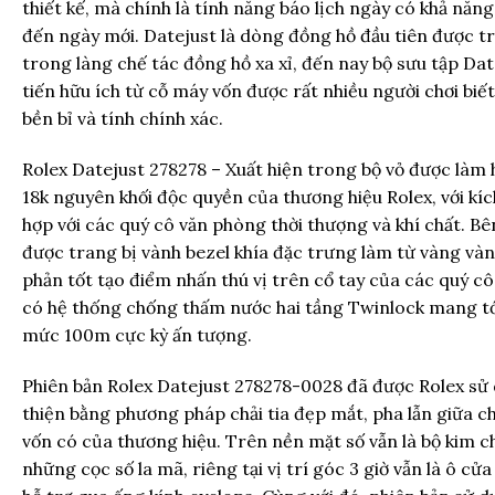
thiết kế, mà chính là tính năng báo lịch ngày có khả năn
đến ngày mới. Datejust là dòng đồng hồ đầu tiên được tr
trong làng chế tác đồng hồ xa xỉ, đến nay bộ sưu tập Dat
tiến hữu ích từ cỗ máy vốn được rất nhiều người chơi biế
bền bỉ và tính chính xác.
Rolex Datejust 278278 – Xuất hiện trong bộ vỏ được làm
18k nguyên khối độc quyền của thương hiệu Rolex, với k
hợp với các quý cô văn phòng thời thượng và khí chất. Bê
được trang bị vành bezel khía đặc trưng làm từ vàng và
phản tốt tạo điểm nhấn thú vị trên cổ tay của các quý cô
có hệ thống chống thấm nước hai tầng Twinlock mang tớ
mức 100m cực kỳ ấn tượng.
Phiên bản Rolex Datejust 278278-0028 đã được Rolex sử
thiện bằng phương pháp chải tia đẹp mắt, pha lẫn giữa ch
vốn có của thương hiệu. Trên nền mặt số vẫn là bộ kim c
những cọc số la mã, riêng tại vị trí góc 3 giờ vẫn là ô cử