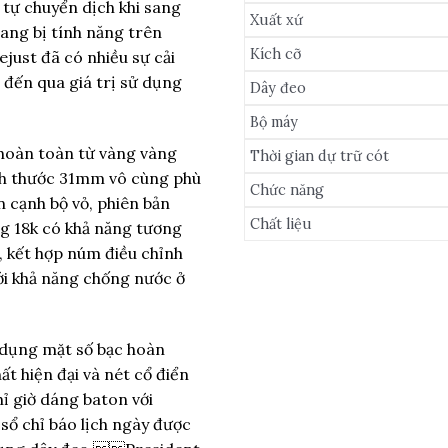
g tự chuyển dịch khi sang
Xuất xứ
ang bị tính năng trên
Kích cỡ
ejust đã có nhiều sự cải
t đến qua giá trị sử dụng
Dây đeo
Bộ máy
 hoàn toàn từ vàng vàng
Thời gian dự trữ cót
ích thước 31mm vô cùng phù
Chức năng
n cạnh bộ vỏ, phiên bản
Chất liệu
ng 18k có khả năng tương
, kết hợp núm điều chỉnh
i khả năng chống nước ở
 dụng mặt số bạc hoàn
ất hiện đại và nét cổ điển
hỉ giờ dáng baton với
a sổ chỉ báo lịch ngày được