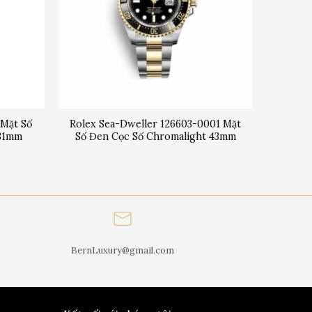
 Mặt Số
Rolex Sea-Dweller 126603-0001 Mặt
 31mm
Số Đen Cọc Số Chromalight 43mm
BernLuxury@gmail.com