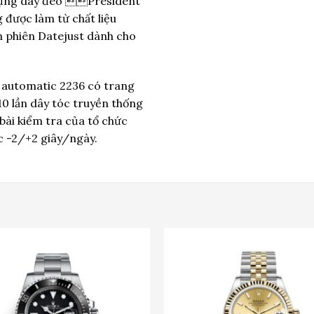
ử dụng dây đeo President
 được làm từ chất liệu
n phiên Datejust dành cho
y automatic 2236 có trang
 10 lần dây tóc truyền thống
bài kiểm tra của tổ chức
c -2/+2 giây/ngày.