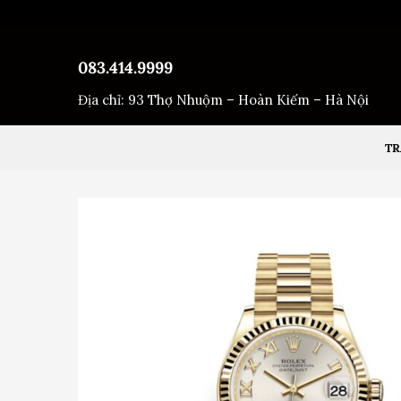
Bỏ
qua
nội
083.414.9999
dung
Địa chỉ: 93 Thợ Nhuộm – Hoàn Kiếm – Hà Nội
TR