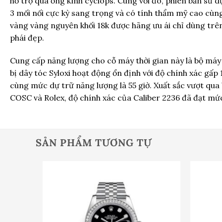
hỗ trợ qua ống kính cyclops. Cùng với đó, phiên bản s
3 mối nối cực kỳ sang trọng và có tính thẩm mỹ cao cùng
vàng vàng nguyên khối 18k được hãng ưu ái chỉ dùng trê
phái đẹp.
Cung cấp năng lượng cho cỗ máy thời gian này là bộ má
bị dây tóc Syloxi hoạt động ổn định với độ chính xác gấp
cùng mức dự trữ năng lượng là 55 giờ. Xuất sắc vượt qua 
COSC và Rolex, độ chính xác của Caliber 2236 đã đạt mứ
SẢN PHẨM TƯƠNG TỰ