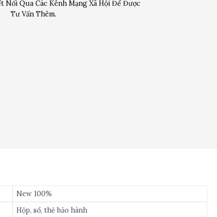
t Nối Qua Các Kênh Mạng Xã Hội Để Được
Tư Vấn Thêm.
New 100%
Hộp, sổ, thẻ bảo hành