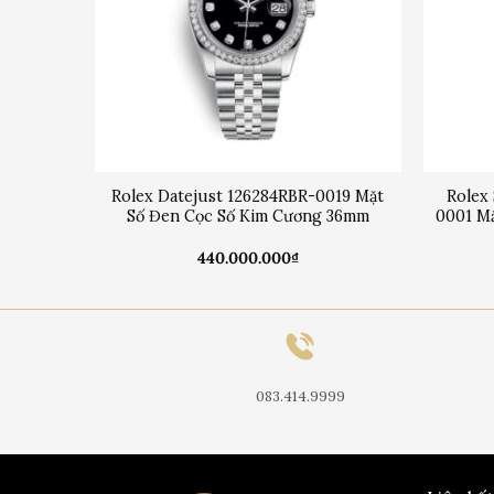
2-0002
Rolex Datejust 126284RBR-0019 Mặt
Rolex
light
Số Đen Cọc Số Kim Cương 36mm
0001 Mặ
440.000.000
₫
083.414.9999