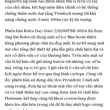
Baguette lấp lánh tạo điểm nhấn thú vị trên cổ tay
của chủ nhân, kết hợp núm điều chỉnh có hệ thống
chống thấm nước hai tầng Twinlock mang tới khả
năng chống nước ở mức 100m cực kỳ ấn tượng.
Phiên bản Rolex Day-Date 228396TBR-0004 đã được
ông lớn Rolex sử dụng mặt số Ice Blue hoàn thiện
bằng phương pháp chải tia đẹp mắt, là sự bổ xung mới
mẻ cho tổng thể thiết kế pha lẫn giữa chất hiện đại và
nét cổ điển vốn có của thương hiệu. Trên nền mặt số
vẫn là bộ kim chỉ giờ dáng baton với những cọc số la
mã, riêng tại vị trí góc 3 giờ vẫn là ô cửa sổ chỉ báo
lịch ngày được hỗ trợ qua ống kính cyclops. Cùng với
đó, phiên bản sử dụng dây đeo President 3 mối nối
sang trọng, đem lại sự thoải mái cho cổ tay chủ nhân
và có tính thẩm mỹ cao cùng được làm từ chất liệu
Platinum, kết hợp cùng bộ khoá crownclasp được
khéo léo dấu bên trong chỉ để lộ duy nhất logo vương