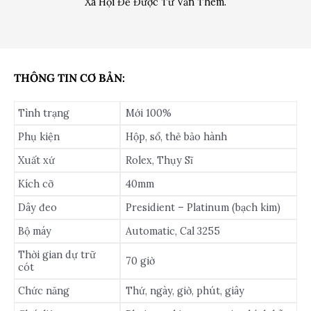
Xã Hội Để Được Tư Vấn Thêm.
THÔNG TIN CƠ BẢN:
Tình trạng
Mới 100%
Phụ kiện
Hộp, sổ, thẻ bảo hành
Xuất xứ
Rolex, Thụy Sĩ
Kích cỡ
40mm
Dây đeo
Presidient – Platinum (bạch kim)
Bộ máy
Automatic, Cal 3255
Thời gian dự trữ
70 giờ
cót
Chức năng
Thứ, ngày, giờ, phút, giây