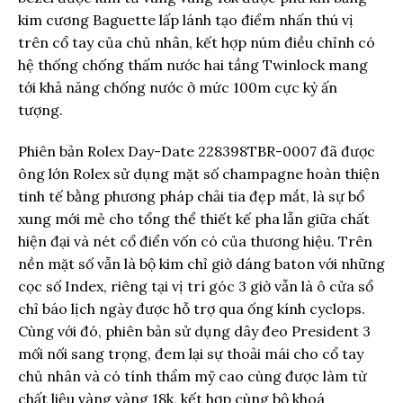
kim cương Baguette lấp lánh tạo điểm nhấn thú vị
trên cổ tay của chủ nhân, kết hợp núm điều chỉnh có
hệ thống chống thấm nước hai tầng Twinlock mang
tới khả năng chống nước ở mức 100m cực kỳ ấn
tượng.
Phiên bản Rolex Day-Date 228398TBR-0007 đã được
ông lớn Rolex sử dụng mặt số champagne hoàn thiện
tinh tế bằng phương pháp chải tia đẹp mắt, là sự bổ
xung mới mẻ cho tổng thể thiết kế pha lẫn giữa chất
hiện đại và nét cổ điển vốn có của thương hiệu. Trên
nền mặt số vẫn là bộ kim chỉ giờ dáng baton với những
cọc số Index, riêng tại vị trí góc 3 giờ vẫn là ô cửa sổ
chỉ báo lịch ngày được hỗ trợ qua ống kính cyclops.
Cùng với đó, phiên bản sử dụng dây đeo President 3
mối nối sang trọng, đem lại sự thoải mái cho cổ tay
chủ nhân và có tính thẩm mỹ cao cùng được làm từ
chất liệu vàng vàng 18k, kết hợp cùng bộ khoá