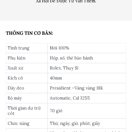
Xã Hội Để Được Tư Vấn Thêm.
THÔNG TIN CƠ BẢN:
Tình trạng
Mới 100%
Phụ kiện
Hộp, sổ, thẻ bảo hành
Xuất xứ
Rolex, Thụy Sĩ
Kích cỡ
40mm
Dây đeo
Presidient –Vàng vàng 18k
Bộ máy
Automatic, Cal 3255
Thời gian dự trữ
70 giờ
cót
Chức năng
Thứ, ngày, giờ, phút, giây