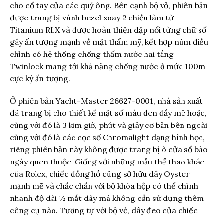
cho cổ tay của các quý ông. Bên cạnh bộ vỏ, phiên bản
được trang bị vành bezel xoay 2 chiều làm từ
Titanium RLX và được hoàn thiện dập nổi từng chữ số
gây ấn tượng mạnh về mặt thẩm mỹ, kết hợp núm điều
chỉnh có hệ thống chống thấm nước hai tầng
Twinlock mang tới khả năng chống nước ở mức 100m
cực kỳ ấn tượng.
Ở phiên bản Yacht-Master 26627-0001, nhà sản xuất
đã trang bị cho thiết kế mặt số màu đen đầy mê hoặc,
cùng với đó là 3 kim giờ, phút và giây cơ bản bên ngoài
cùng với đó là các cọc số Chromalight dạng hình học,
riêng phiên bản này không được trang bị ô cửa sổ báo
ngày quen thuộc. Giống với những mẫu thể thao khác
của Rolex, chiếc đồng hồ cũng sở hữu dây Oyster
mạnh mẽ và chắc chắn với bộ khóa hộp có thể chỉnh
nhanh độ dài ½ mắt dây mà không cần sử dụng thêm
công cụ nào. Tương tự với bộ vỏ, dây đeo của chiếc