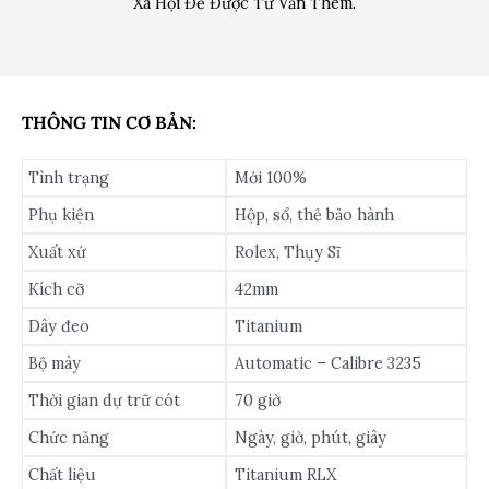
Xã Hội Để Được Tư Vấn Thêm.
THÔNG TIN CƠ BẢN:
Tình trạng
Mới 100%
Phụ kiện
Hộp, sổ, thẻ bảo hành
Xuất xứ
Rolex, Thụy Sĩ
Kích cỡ
42mm
Dây đeo
Titanium
Bộ máy
Automatic – Calibre 3235
Thời gian dự trữ cót
70 giờ
Chức năng
Ngày, giờ, phút, giây
Chất liệu
Titanium RLX