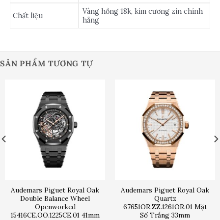
Vàng hồng 18k, kim cương zin chính
Chất liệu
hẵng
SẢN PHẨM TƯƠNG TỰ
Audemars Piguet Royal Oak
Audemars Piguet Royal Oak
Double Balance Wheel
Quartz
Openworked
67651OR.ZZ.1261OR.01 Mặt
15416CE.OO.1225CE.01 41mm
Số Trắng 33mm