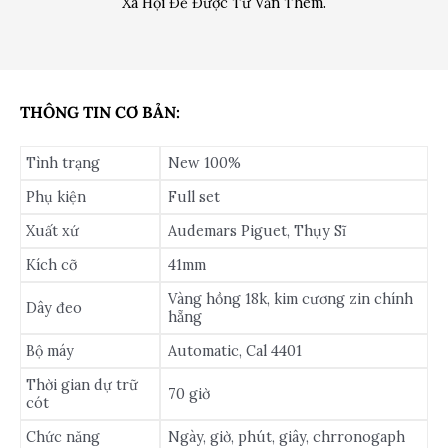
Xã Hội Để Được Tư Vấn Thêm.
THÔNG TIN CƠ BẢN:
Tình trạng
New 100%
Phụ kiện
Full set
Xuất xứ
Audemars Piguet, Thụy Sĩ
Kích cỡ
41mm
Vàng hồng 18k, kim cương zin chính
Dây đeo
hẵng
Bộ máy
Automatic, Cal 4401
Thời gian dự trữ
70 giờ
cót
Chức năng
Ngày, giờ, phút, giây, chrronogaph