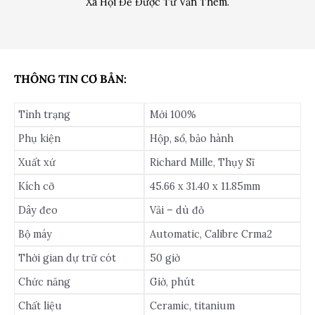
Xã Hội Để Được Tư Vấn Thêm.
THÔNG TIN CƠ BẢN:
Tình trạng
Mới 100%
Phụ kiện
Hộp, sổ, bảo hành
Xuất xứ
Richard Mille, Thụy Sĩ
Kích cỡ
45.66 x 31.40 x 11.85mm
Dây đeo
Vải – dù đỏ
Bộ máy
Automatic, Calibre Crma2
Thời gian dự trữ cót
50 giờ
Chức năng
Giờ, phút
Chất liệu
Ceramic, titanium